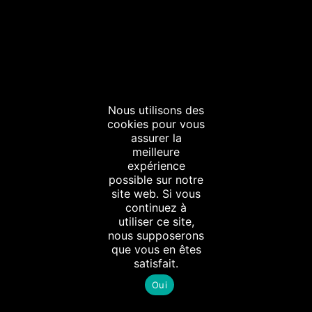
Nous utilisons des
cookies pour vous
assurer la
02 51 89 95 47
meilleure
expérience
15 quai Ernest Renaud,
possible sur notre
Bâtiment « SALORGES 1 »,
site web. Si vous
continuez à
44100 NANTES
utiliser ce site,
nous supposerons
que vous en êtes
S’inscrire à notre newsletter
satisfait.
Oui
Votre adresse de messagerie