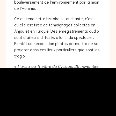
bouleversement de l’environnement par la main
de l’Homme.
Ce qui rend cette histoire si touchante, c’est
qu’elle est tirée de témoignages collectés en
Anjou et en Turquie. Des enregistrements audio
sont d’ailleurs diffusés à la fin du spectacle…
Bientôt une exposition photos permettra de se
projeter dans ces lieux particuliers que sont les
troglo.
« Tigris » au Théâtre du Cyclope, 28 novembre
2021
Par la compagnie La lionne à plumes
Ecrit par May Bindner (comédienne) & Ewan
Baker (musicien)
Mise en scène : Kirsty Baker
Article de Maurane Violet pour l’Atelier des
Initiatives