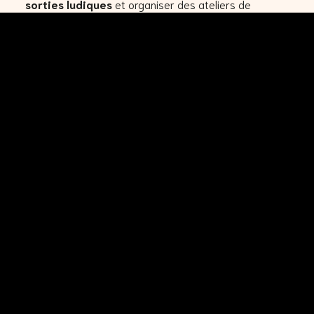
sorties ludiques
et organiser des ateliers de
pratique artistique
?