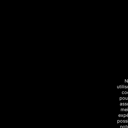
13 avril 2023
Delvon Lamarr Organ Trio
N
utili
co
pou
ass
mei
expé
possi
not