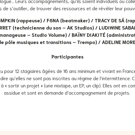
logue… Leurs accompagnements, qu’ils soient individuels ou colle
s de s’outiller, de trouver des ressources et de révéler leur pouvo
PUMPKIN (rappeuse) / F6NA (beatmaker) / TRACY DE SÁ (ra
RRET (technicienne du son – AK Studios) / LUDIWINE SABA
manageuse – Studio Volume) / BAÏNY DIAKITÉ (administrat
 pôle musiques et transitions – Trempo) / ADELINE MOREA
Participantes
 pour 12 stagiaires âgées de 16 ans minimum et vivant en Franc
dire qu’elles ne sont pas inscrites au régime de l’intermittence. 
 à « sortir un projet » (une mixtape, un EP, un clip). Elles ont en
assidue et sont en demande d’accompagnement de projets.